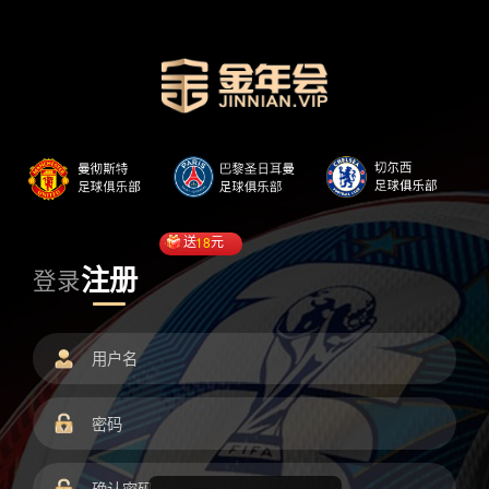
送
18
元
注册
登录